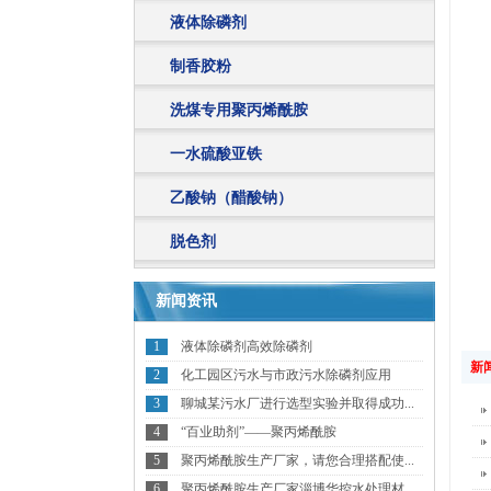
液体除磷剂
制香胶粉
洗煤专用聚丙烯酰胺
一水硫酸亚铁
乙酸钠（醋酸钠）
脱色剂
新闻资讯
1
液体除磷剂高效除磷剂
新
2
化工园区污水与市政污水除磷剂应用
3
聊城某污水厂进行选型实验并取得成功...
4
“百业助剂”——聚丙烯酰胺
5
聚丙烯酰胺生产厂家，请您合理搭配使...
6
聚丙烯酰胺生产厂家淄博华控水处理材...