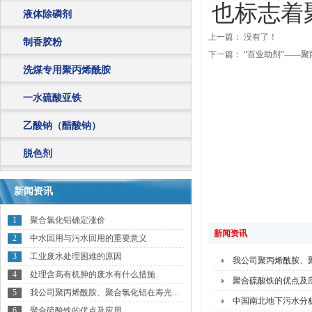
也标志着
液体除磷剂
上一篇： 没有了！
制香胶粉
下一篇：
“百业助剂”——
洗煤专用聚丙烯酰胺
一水硫酸亚铁
乙酸钠（醋酸钠）
脱色剂
新闻资讯
1
聚合氯化铝确定涨价
新闻资讯
2
中水回用与污水回用的重要意义
3
工业废水处理困难的原因
我公司聚丙烯酰胺、聚
4
处理含高有机胂的废水有什么措施
聚合硫酸铁的优点及
5
我公司聚丙烯酰胺、聚合氯化铝在寿光...
中国南北地下污水分
6
聚合硫酸铁的优点及应用