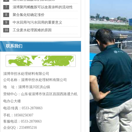
7
淄博聚丙烯酰胺可以改善涂料的流动性
8
聚合氯化铝确定涨价
9
中水回用与污水回用的重要意义
10
工业废水处理困难的原因
联系我们
淄博华控水处理材料有限公司
公司名称：淄博华控水处理材料有限公司
地 址：
淄博市淄川区洪山镇
营销中心：山东省淄博市张店区昌国西路通力机
电办公大楼
电话/传真：0533-2870063
手机：18560250307
客服电话：0533-2870063
企业QQ：2334995216