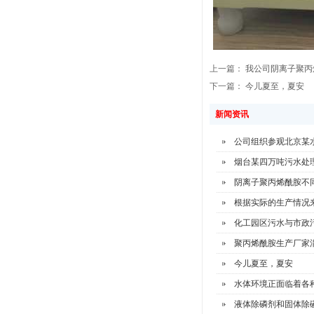
上一篇：
我公司阴离子聚丙
下一篇：
今儿夏至，夏安
新闻资讯
公司组织参观北京某
烟台某四万吨污水处理
阴离子聚丙烯酰胺不
根据实际的生产情况
化工园区污水与市政
聚丙烯酰胺生产厂家
今儿夏至，夏安
水体环境正面临着各
液体除磷剂和固体除