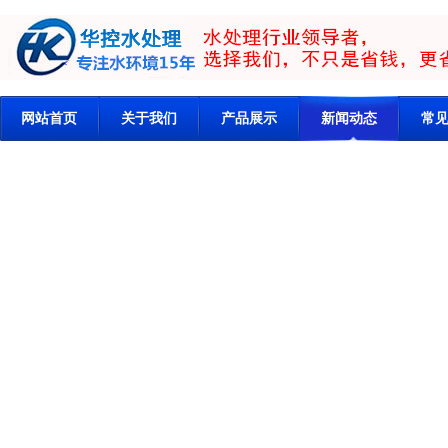
网站首页
关于我们
产品展示
新闻动态
常