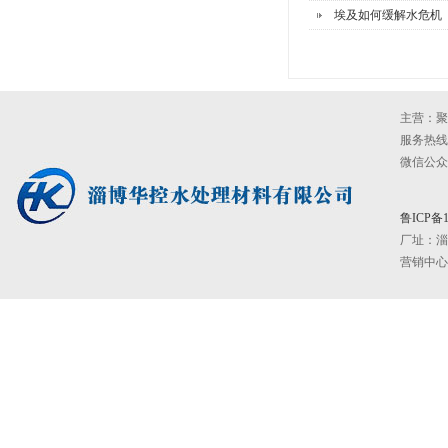
埃及如何缓解水危机
主营：聚
服务热线：0
微信公众号：
鲁ICP备1
厂址：
淄
营销中