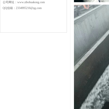
公司网址：www.zibohuakong.com
QQ信箱：2334995216@qq.com