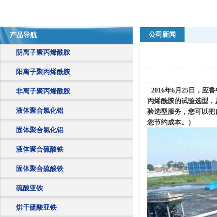
公司新闻
产品导航
阴离子聚丙烯酰胺
阳离子聚丙烯酰胺
2016年6月25日
非离子聚丙烯酰胺
丙烯酰胺的试验选型，
液体聚合氯化铝
验选型服务，您可以把
您节约成本。）
固体聚合氯化铝
液体聚合硫酸铁
固体聚合硫酸铁
硫酸亚铁
烘干硫酸亚铁